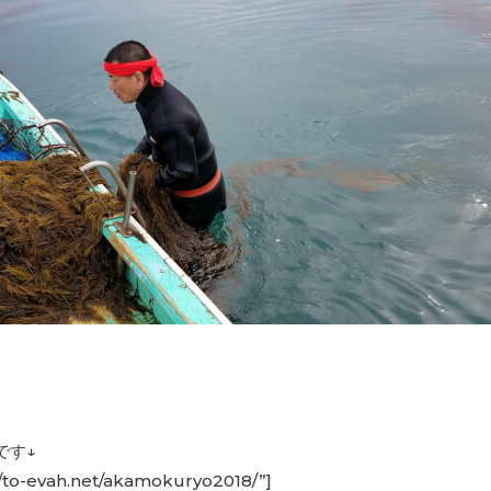
。
です↓
//to-evah.net/akamokuryo2018/”]