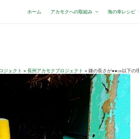
ホーム
アカモクへの取組み
海の幸レシピ
ロジェクト
長州アカモクプロジェクト
鎌の長さが●●㎝以下の