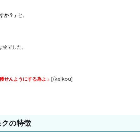
ですか？」
と。
な物でした。
穫せんようにする為よ」
[/keikou]
モクの特徴