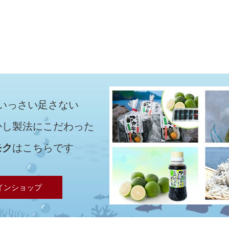
いっさい足さない
かし製法にこだわった
モク
はこちらです
インショップ