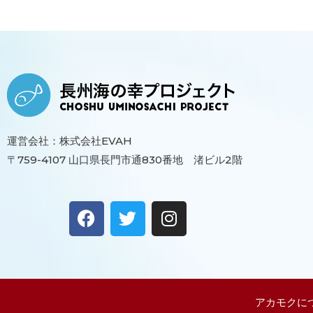
運営会社：株式会社EVAH
〒759-4107 山口県長門市通830番地 渚ビル2階
F
T
I
a
w
n
c
i
s
e
t
t
b
t
a
o
e
g
アカモクに