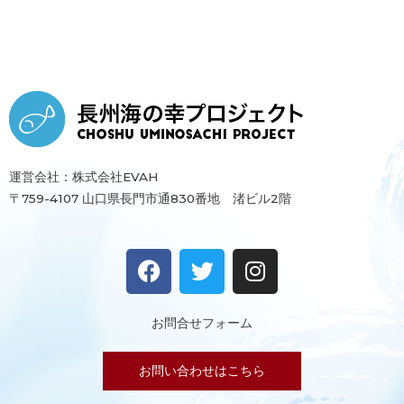
運営会社：株式会社EVAH
〒759-4107 山口県長門市通830番地 渚ビル2階
F
T
I
a
w
n
c
i
s
e
t
t
お問合せフォーム
b
t
a
o
e
g
お問い合わせはこちら
o
r
r