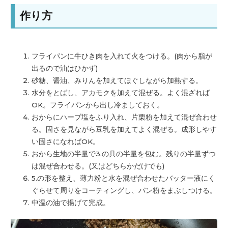
作り方
フライパンに牛ひき肉を入れて火をつける。(
肉から脂が
出るので油はひかず)
砂糖、醤油、みりんを加えてほぐしながら加熱する。
水分をとばし、アカモクを加えて混ぜる。よく混ざれば
OK。
フライパンから出し冷ましておく。
おからにハーブ塩をふり入れ、片栗粉を加えて混ぜ合わせ
る。
固さを見ながら豆乳を加えてよく混ぜる。
成形しやす
い固さになればOK。
おから生地の半量で3.の具の半量を包む。
残りの半量ずつ
は混ぜ合わせる。(又はどちらかだけでも)
5.の形を整え、
薄力粉と水を混ぜ合わせたバッター液にく
ぐらせて周りをコーティ
ングし、パン粉をまぶしつける。
中温の油で揚げて完成。