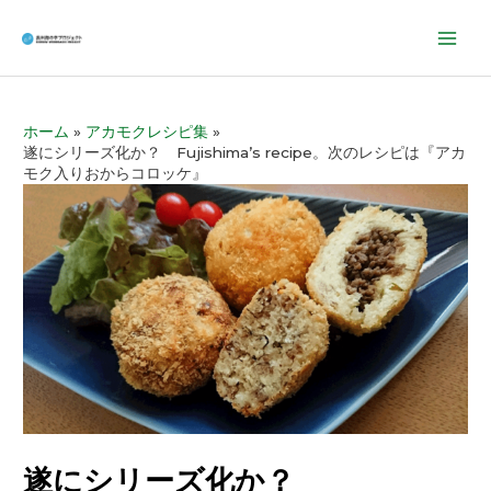
Mai
Men
ホーム
アカモクレシピ集
遂にシリーズ化か？ Fujishima’s recipe。次のレシピは『アカ
モク入りおからコロッケ』
遂にシリーズ化か？