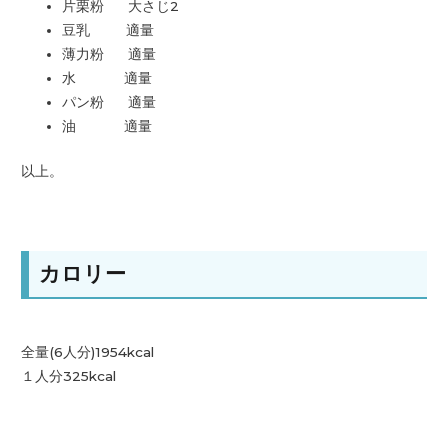
片栗粉 大さじ2
豆乳 適量
薄力粉 適量
水 適量
パン粉 適量
油 適量
以上。
カロリー
全量(6人分)1954kcal
１人分325kcal