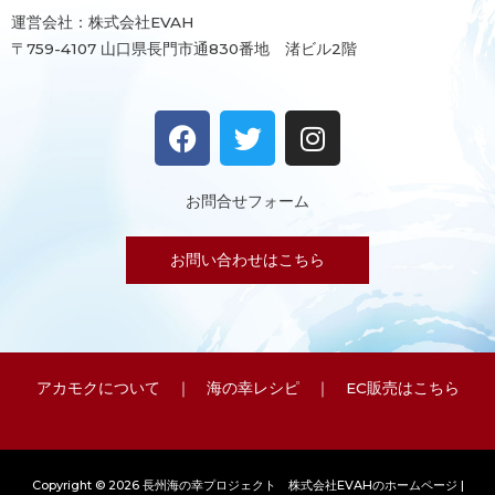
運営会社：株式会社EVAH
〒759-4107 山口県長門市通830番地 渚ビル2階
F
T
I
a
w
n
c
i
s
e
t
t
お問合せフォーム
b
t
a
o
e
g
お問い合わせはこちら
o
r
r
k
a
m
アカモクについて
｜
海の幸レシピ
｜
EC販売はこちら
Copyright © 2026 長州海の幸プロジェクト 株式会社EVAHのホームページ |