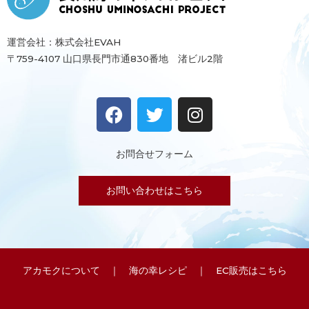
運営会社：株式会社EVAH
〒759-4107 山口県長門市通830番地 渚ビル2階
F
T
I
a
w
n
c
i
s
e
t
t
お問合せフォーム
b
t
a
o
e
g
お問い合わせはこちら
o
r
r
k
a
m
アカモクについて
｜
海の幸レシピ
｜
EC販売はこちら