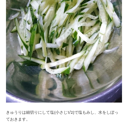
きゅうりは細切りにして塩(小さじ1/2)で塩もみし、
水をしぼっ
ておきます。