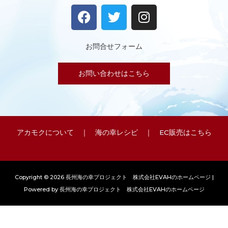
F
T
I
a
w
n
c
i
s
e
t
t
お問合せフォーム
b
t
a
o
e
g
お問い合わせはこちら
o
r
r
k
a
m
アカモクについて
｜
海の幸レシピ
｜
EC販売はこちら
Copyright © 2026 長州海の幸プロジェクト 株式会社EVAHのホームページ |
Powered by 長州海の幸プロジェクト 株式会社EVAHのホームページ