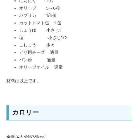
にんにく １片
オリーブ 5～6粒
パプリカ 1/4個
カットトマト缶 １缶
しょうゆ 小さじ1
塩 小さじ1/2
こしょう 少々
ピザ用チーズ 適量
パン粉 適量
オリーブオイル 適量
材料は以上です。
カロリー
全量(4人分)635kcal