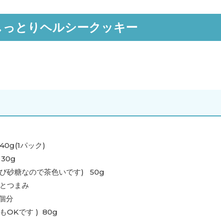
しっとりヘルシークッキー
g(1パック)
30g
び砂糖なので茶色いです) 50g
つまみ
個分
OKです ) 80g