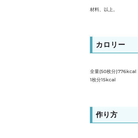
材料、以上。
カロリー
全量(50枚分)776kcal
1枚分15kcal
作り方