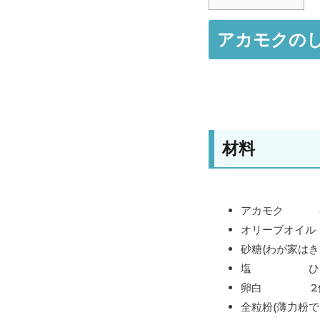
アカモクの
材料
アカモク 40
オリーブオイル 
砂糖(わが家はき
塩 ひと
卵白 2
全粒粉(薄力粉でも