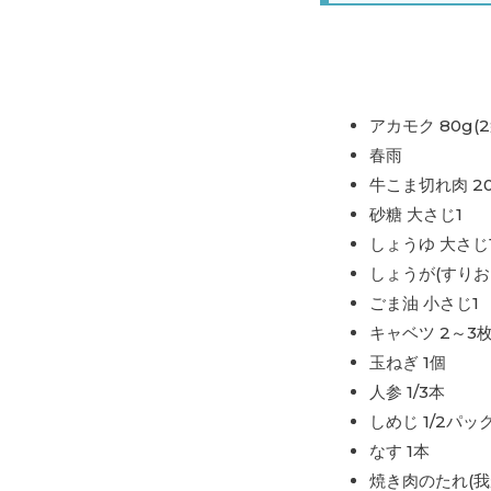
アカモク 80g(2
春雨
牛こま切れ肉 20
砂糖 大さじ1
しょうゆ 大さじ
しょうが(すりお
ごま油 小さじ1
キャベツ 2～3
玉ねぎ 1個
人参 1/3本
しめじ 1/2パッ
なす 1本
焼き肉のたれ(我