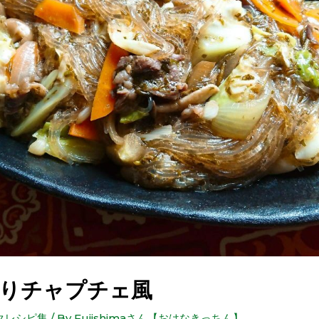
りチャプチェ風
クレシピ集
/ By
Fujishimaさん【おはなきっちん】