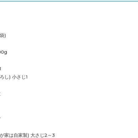
袋)
0g
1
ろし) 小さじ1
枚
ク
が家は自家製) 大さじ2～3