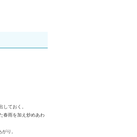
出しておく。
た春雨を加え炒めあわ
あがり。