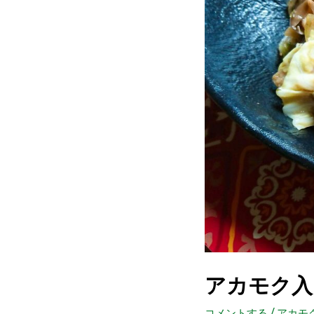
アカモク入
コメントする
/
アカモ