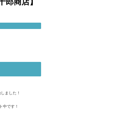
十郎商店】
始しました！
ト中です！