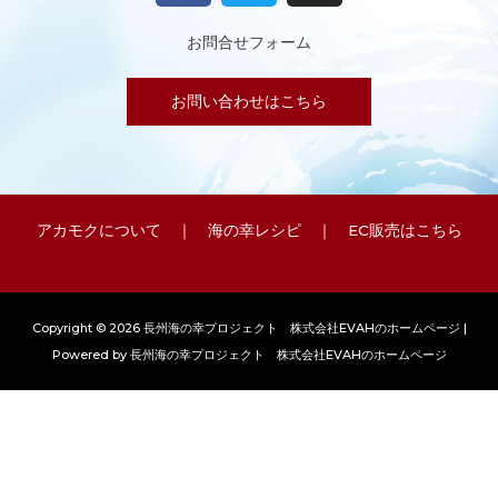
c
i
s
e
t
t
お問合せフォーム
b
t
a
o
e
g
お問い合わせはこちら
o
r
r
k
a
m
アカモクについて
｜
海の幸レシピ
｜
EC販売はこちら
Copyright © 2026 長州海の幸プロジェクト 株式会社EVAHのホームページ |
Powered by 長州海の幸プロジェクト 株式会社EVAHのホームページ