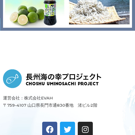
運営会社：株式会社EVAH
〒759-4107 山口県長門市通830番地 渚ビル2階
F
T
I
a
w
n