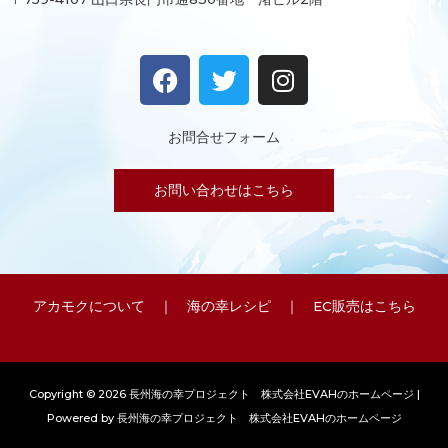
F
T
I
a
w
n
c
i
s
e
t
t
お問合せフォーム
b
t
a
o
e
g
お問い合わせはこちら
o
r
r
k
a
m
アカモクについて
｜
海の幸レシピ
｜
EC販売はこちら
Copyright © 2026 長州海の幸プロジェクト 株式会社EVAHのホームページ |
Powered by 長州海の幸プロジェクト 株式会社EVAHのホームページ