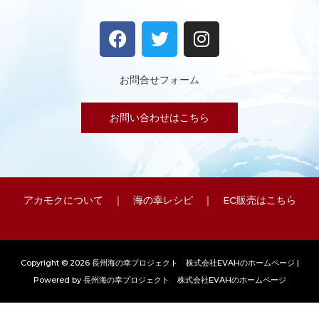
F
T
I
a
w
n
c
i
s
e
t
t
お問合せフォーム
b
t
a
o
e
g
お問い合わせはこちら
o
r
r
k
a
m
アカモクについて
｜
海の幸レシピ
｜
EC販売はこちら
Copyright © 2026 長州海の幸プロジェクト 株式会社EVAHのホームページ |
Powered by 長州海の幸プロジェクト 株式会社EVAHのホームページ