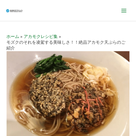
Mai
Men
ホーム
アカモクレシピ集
モズクのそれを凌駕する美味しさ！！絶品アカモク天ぷらのご
紹介